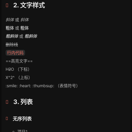
2. 文字样式
斜体
或
斜体
粗体
或
粗体
粗斜体
或
粗斜体
删除线
行内代码
==高亮文字==
H
2
O （下标）
X^2^ （上标）
:smile: :heart: :thumbsup: （表情符号）
3. 列表
无序列表
项目1