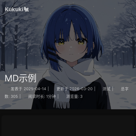
Kukuki🐔
MD示例
发表于
2025-04-14
|
更新于
2026-03-20
|
测试
|
总字
数:
305
|
阅读时长:
1分钟
|
浏览量:
3