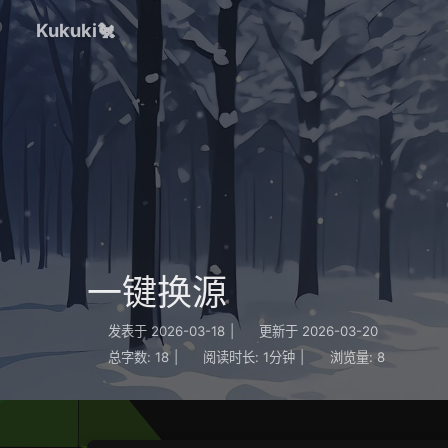
Kukuki🐔
一键换源
发表于
2026-03-18
|
更新于
2026-03-20
总字数:
18
|
阅读时长:
1分钟
|
浏览量:
8